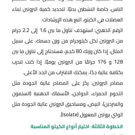
الناس، خاصة النشطين بدنيًا. لتحديد كمية البروتين لبناء
العضلات في الكيتو، اتبع هذه الإرشادات:
الرقم الذهبي: استهدف تناول ما بين 1.6 إلى 2.2 جرام
من البروتين لكل كيلوجرام من وزن جسمك. على سبيل
المثال، إذا كان وزنك 80 كجم، فستحتاج إلى تناول ما بين
128 و 176 جرامًا من البروتين يوميًا. إذا كنت تتدرب
بكثافة عالية جدًا، يمكنك الاقتراب من الحد الأعلى.
مصادر البروتين: ركز على المصادر عالية الجودة مثل
اللحوم الحمراء، الدواجن، الأسماك الدهنية (السلمون
والسردين)، البيض، ومساحيق البروتين عالية الجودة مثل
الواي بروتين المعزول (Isolate).
الخطوة الثالثة: اختيار أنواع الكيتو المناسبة