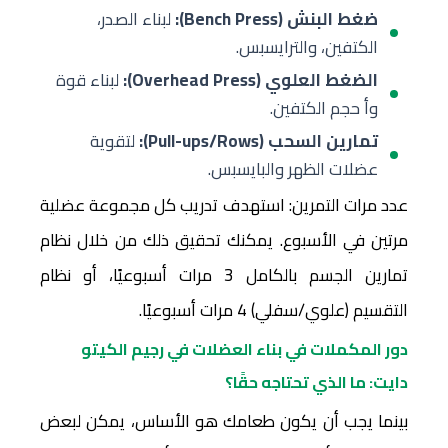
ضغط البنش (Bench Press):
لبناء الصدر،
الكتفين، والترايسبس.
الضغط العلوي (Overhead Press):
لبناء قوة
وأ حجم الكتفين.
تمارين السحب (Pull-ups/Rows):
لتقوية
عضلات الظهر والبايسبس.
عدد مرات التمرين: استهدف تدريب كل مجموعة عضلية
مرتين في الأسبوع. يمكنك تحقيق ذلك من خلال نظام
تمارين الجسم بالكامل 3 مرات أسبوعيًا، أو نظام
التقسيم (علوي/سفلي) 4 مرات أسبوعيًا.
دور المكملات في بناء العضلات في رجيم الكيتو
دايت: ما الذي تحتاجه حقًا؟
بينما يجب أن يكون طعامك هو الأساس، يمكن لبعض