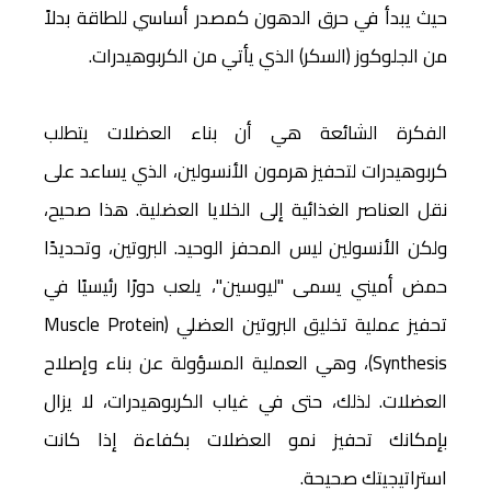
حيث يبدأ في حرق الدهون كمصدر أساسي للطاقة بدلاً
من الجلوكوز (السكر) الذي يأتي من الكربوهيدرات.
الفكرة الشائعة هي أن بناء العضلات يتطلب
كربوهيدرات لتحفيز هرمون الأنسولين، الذي يساعد على
نقل العناصر الغذائية إلى الخلايا العضلية. هذا صحيح،
ولكن الأنسولين ليس المحفز الوحيد. البروتين، وتحديدًا
حمض أميني يسمى "ليوسين"، يلعب دورًا رئيسيًا في
تحفيز عملية تخليق البروتين العضلي (Muscle Protein
Synthesis)، وهي العملية المسؤولة عن بناء وإصلاح
العضلات. لذلك، حتى في غياب الكربوهيدرات، لا يزال
بإمكانك تحفيز نمو العضلات بكفاءة إذا كانت
استراتيجيتك صحيحة.