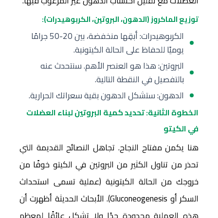
العضلات مع تقليل اكتساب الدهون غير المرغوب فيها.
توزيع الماكروز (الدهون، البروتين، الكربوهيدرات):
الكربوهيدرات: أبقِها منخفضة، بين 20-50 جرامًا
يوميًا للحفاظ على الحالة الكيتونية.
البروتين: هذا هو العنصر الأهم. سنتحدث عنه
بالتفصيل في النقطة التالية.
الدهون: ستشكل الدهون بقية سعراتك الحرارية.
الخطوة الثانية: تحديد كمية البروتين لبناء العضلات
في الكيتو
هنا يكمن مفتاح النجاح. تجاهل النصائح القديمة التي
تحذر من تناول الكثير من البروتين في الكيتو خوفًا من
خروجك من الحالة الكيتونية (عملية تسمى استحداث
السكر أو Gluconeogenesis). الأبحاث الحديثة أظهرت أن
هذه العملية محدودة جدًا ولا تشكل عائقًا لمعظم