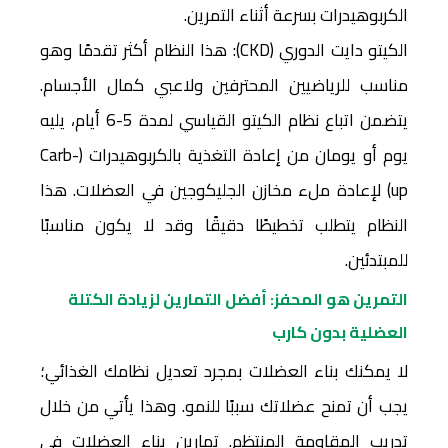
الكربوهيدرات بسرعة أثناء التمرين.
الكيتو دايت الدوري (CKD): هذا النظام أكثر تقدمًا وهو
مناسب للرياضيين المحترفين ولاعبي كمال الأجسام.
يتضمن اتباع نظام الكيتو القياسي لمدة 5-6 أيام، يليه
يوم أو يومان من إعادة التغذية بالكربوهيدرات (Carb-
up) لإعادة ملء مخازن الجليكوجين في العضلات. هذا
النظام يتطلب تخطيطًا دقيقًا وقد لا يكون مناسبًا
للمبتدئين.
التمرين هو المحفز: أفضل التمارين لزيادة الكتلة
العضلية بدون كارب
لا يمكنك بناء العضلات بمجرد تعديل نظامك الغذائي؛
يجب أن تمنح عضلاتك سببًا للنمو. وهذا يأتي من خلال
تدريب المقاومة المنتظم. تمارين بناء العضلات في