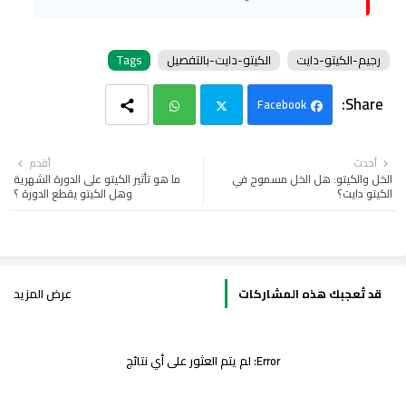
رجيم-الكيتو-دايت
الكيتو-دايت-بالتفصيل
Tags
Facebook
Wh
Twi
أحدث
أقدم
الخل والكيتو: هل الخل مسموح في
ما هو تأثير الكيتو على الدورة الشهرية
ats
tter
الكيتو دايت؟
وهل الكيتو يقطع الدورة ؟
app
قد تُعجبك هذه المشاركات
عرض المزيد
Error:
لم يتم العثور على أي نتائج