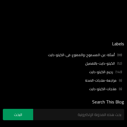
Error:
لم يتم العثور على أي نتائج
Labels
أسئلة-عن-المسموح-والممنوع-في-الكيتو-دايت
(88)
الكيتو-دايت-بالتفصيل
(52)
رجيم-الكيتو-دايت
(140)
مراجعة-منتجات-الصحة
(6)
منتجات-الكيتو-دايت
(6)
Search This Blog