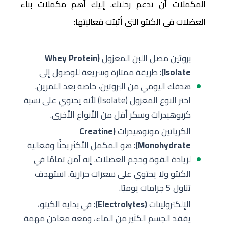
المكملات أن تدعم رحلتك. إليك أهم مكملات بناء
العضلات في الكيتو التي أثبتت فعاليتها:
بروتين مصل اللبن المعزول
(Whey Protein
Isolate)
: طريقة ممتازة وسريعة للوصول إلى
هدفك اليومي من البروتين، خاصة بعد التمرين.
اختر النوع المعزول (Isolate) لأنه يحتوي على نسبة
كربوهيدرات وسكر أقل من الأنواع الأخرى.
الكرياتين مونوهيدرات
(Creatine
Monohydrate)
: هو المكمل الأكثر بحثًا وفعالية
لزيادة القوة وحجم العضلات. إنه آمن تمامًا في
الكيتو ولا يحتوي على سعرات حرارية. استهدف
تناول 5 جرامات يوميًا.
الإلكتروليتات
(Electrolytes)
: في بداية الكيتو،
يفقد الجسم الكثير من الماء، ومعه معادن مهمة