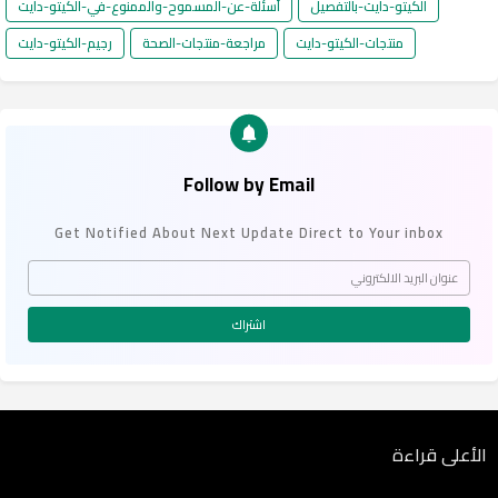
الكيتو-دايت-بالتفصيل
أسئلة-عن-المسموح-والممنوع-في-الكيتو-دايت
منتجات-الكيتو-دايت
مراجعة-منتجات-الصحة
رجيم-الكيتو-دايت
Follow by Email
Get Notified About Next Update Direct to Your inbox
الأعلى قراءة