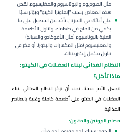
مثل الصوديوم والبوتاسيوم والمغنيسيوم. نقص
هذه المعادن يسبب "إنفلونزا الكيتو" ويؤثر سلبًا
على أدائك في التمرين. تأكد من الحصول على ما
يكفي من الملح في طعامك، وتناول الأطعمة
الغنية بالبوتاسيوم (مثل الأفوكادو والسبانخ)
والمغنيسيوم (مثل المكسرات والبذور)، أو فكر في
تناول مكمل إلكتروليتات.
النظام الغذائي لبناء العضلات في الكيتو:
ماذا تأكل؟
لنجعل الأمر عمليًا. يجب أن يركز النظام الغذائي لبناء
العضلات في الكيتو على أطعمة كاملة وغنية بالعناصر
الغذائية.
مصادر البروتين والدهون:
اللحوم: ستيك، لحم مفروم، لحم ضأن.