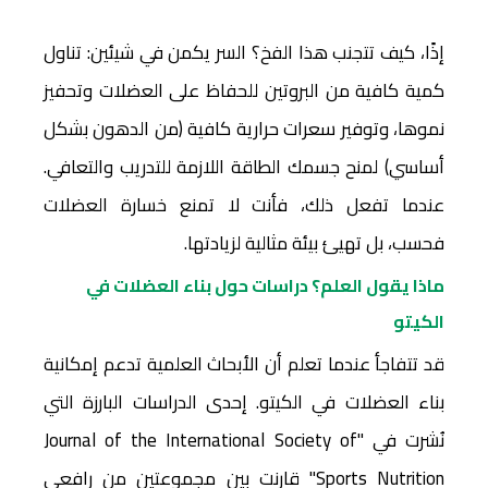
إذًا، كيف تتجنب هذا الفخ؟ السر يكمن في شيئين: تناول
كمية كافية من البروتين للحفاظ على العضلات وتحفيز
نموها، وتوفير سعرات حرارية كافية (من الدهون بشكل
أساسي) لمنح جسمك الطاقة اللازمة للتدريب والتعافي.
عندما تفعل ذلك، فأنت لا تمنع خسارة العضلات
فحسب، بل تهيئ بيئة مثالية لزيادتها.
ماذا يقول العلم؟ دراسات حول بناء العضلات في
الكيتو
قد تتفاجأ عندما تعلم أن الأبحاث العلمية تدعم إمكانية
بناء العضلات في الكيتو. إحدى الدراسات البارزة التي
نُشرت في "Journal of the International Society of
Sports Nutrition" قارنت بين مجموعتين من رافعي