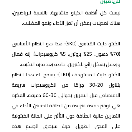
للرياضيين
ليست كل أنظمة الكيتو متشابهة. بالنسبة للرياضيين،
هناك تعديلات يمكن أن تعزز الأداء ونمو العضلات.
الكيتو دايت القياسي (SKD): هذا هو النظام الأساسي
(70% دهون، 25% بروتين، 5% كربوهيدرات). إنه فعال
ويعمل بشكل رائع للكثيرين، خاصة بعد فترة التكيف.
الكيتو دايت المستهدف (TKD): يسمح لك هذا النظام
بتناول 20-30 جرامًا من الكربوهيدرات سريعة
الامتصاص قبل التمرين بحوالي 30-60 دقيقة. الفكرة
هي توفير دفعة سريعة من الطاقة لتحسين الأداء في
التمارين عالية الكثافة دون التأثير على الحالة الكيتونية
على المدى الطويل، حيث سيحرق الجسم هذه