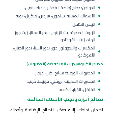
الدواجن: دجاج (خاصة الفخذين)، ديك رومي.
الأسماك الدهنية: سلمون، سردين، ماكريل، تونة.
البيض الكامل.
الزيوت الصحية: زيت الزيتون البكر الممتاز، زيت جوز
الهند، زيت الأفوكادو.
المكسرات والبذور: لوز، جوز، بذور الشيا، بذور الكتان،
الأفوكادو.
مصادر الكربوهيدرات المنخفضة (الخضروات):
الخضروات الورقية: سبانخ، كيل، جرجير.
الخضروات الصليبية: بروكلي، قرنبيط، كرنب.
الفلفل، الخيار، الكوسا.
نصائح أخيرة وتجنب الأخطاء الشائعة
لضمان نجاحك، إليك بعض النصائح الإضافية وأخطاء