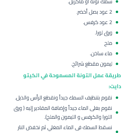
سمك تونة أو ماكريل.
2 عود بصل أخضر.
2 عود كرفس.
ورق لورا.
ملح
ماء ساخن.
ليمون مقطع شرائح.
طريقة عمل التونة المسموحة في الكيتو
دايت:
نقوم بتنظيف السمك جيداً ونقطع الرأس والذيل.
نقوم بغلى الماء جيداً وإضافة المقادير إليه ( ورق
اللورا والكرفس و الليمون والملح).
نسقط السمك فى الماء المغلي ثم نخفض النار