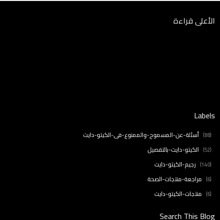
الأعلى قراءة
Error:
لم يتم العثور على أي نتائج
Labels
أسئلة-عن-المسموح-والممنوع-في-الكيتو-دايت
(88)
الكيتو-دايت-بالتفصيل
(52)
رجيم-الكيتو-دايت
(140)
مراجعة-منتجات-الصحة
(6)
منتجات-الكيتو-دايت
(6)
Search This Blog