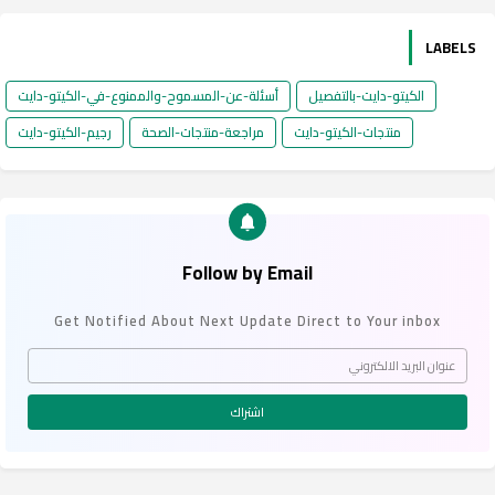
LABELS
الكيتو-دايت-بالتفصيل
أسئلة-عن-المسموح-والممنوع-في-الكيتو-دايت
منتجات-الكيتو-دايت
مراجعة-منتجات-الصحة
رجيم-الكيتو-دايت
Follow by Email
Get Notified About Next Update Direct to Your inbox