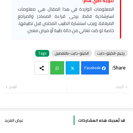
تنويه طبي هام:
المعلومات الواردة في هذا المقال هي معلومات
استرشادية فقط. يرجى قراءة المصادر والمراجع
المرفقة، ويجب استشارة الطبيب المختص قبل تطبيقها،
خاصة لو كنت تعاني من حالة طبية أو مرض معين.
رجيم-الكيتو-دايت
الكيتو-دايت-بالتفصيل
Tags
Facebook
Wh
Twi
أحدث
أقدم
ats
tter
app
قد تُعجبك هذه المشاركات
عرض المزيد