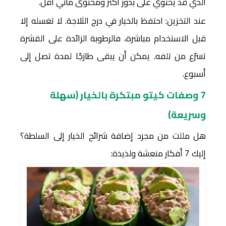
الذي قد يحتوي على بذور أكثر ومحتوى مائي أقل.
عند التخزين: احتفظ بالخيار في درج الثلاجة. لا تغسله إلا
قبل الاستخدام مباشرة، فالرطوبة الزائدة على القشرة
تسرّع من تلفه. يمكن أن يبقى طازجًا لمدة تصل إلى
أسبوع.
7 وصفات كيتو مبتكرة بالخيار (سهلة
وسريعة)
هل مللت من مجرد إضافة شرائح الخيار إلى السلطة؟
إليك 7 أفكار منعشة ولذيذة: