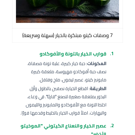
7 وصفات كيتو مبتكرة بالخيار (سهلة وسريعة)
قوارب الخيار بالتونة والأفوكادو
المكونات
: حبة خيار كبيرة، علبة تونة مصفاة،
نصف حبة أفوكادو مهروسة، ملعقة كبيرة
مايونيز كيتو، عصير ليمون، ملح وفلفل.
الطريقة
: اقطع الخيارة نصفين بالطول وأزل
البذور بملعقة صغيرة لتصنع "قاربًا". في وعاء،
اخلط التونة مع الأفوكادو والمايونيز والليمون
والبهارات. املأ قوارب الخيار بالخليط وقدمها فورًا.
عصير الخيار والنعناع الكيتوني "الموخيتو
الأخضر"