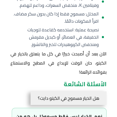
وفيتامين K، منخفض السعرات، وداعم للهضم.
المخلل: مسموح فقط إذا كان بدون سكر مضاف.
اقرأ المكونات دائمًا.
نصيحة عملية: استخدمه كقاعدة للوجبات
الخفيفة، في العصائر، أو كبديل مقرمش
ومنخفض الكربوهيدرات للخبز والناتشوز.
الآن بعد أن أصبحت خبيرًا في كل ما يتعلق بالخيار في
الكيتو، حان الوقت للإبداع في المطبخ والاستمتاع
بفوائده الرائعة!
الأسئلة الشائعة
هل الخيار مسموح في الكيتو دايت؟
نعم، الخيار ليس فقط مسموحًا، بل هو من