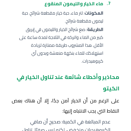
ماء الخيار والليمون المنقوع
المكونات
: لتر ماء، حبة خيار مقطعة شرائح، حبة
ليمون مقطعة شرائح.
الطريقة
: ضع شرائح الخيار والليمون في إبريق
كبير من الماء واتركه في الثلاجة لمدة ساعة على
الأقل. هذا المشروب طريقة ممتازة لزيادة
استهلاكك للماء بنكهة منعشة وبدون أي
كربوهيدرات.
محاذير وأخطاء شائعة عند تناول الخيار في
الكيتو
على الرغم من أن الخيار آمن جدًا، إلا أن هناك بعض
النقاط التي يجب الانتباه إليها:
عدم المبالغة في الكمية: صحيح أن صافي
الكربوهيدرات منخفض، لكنه ليس صفرًا. تناول