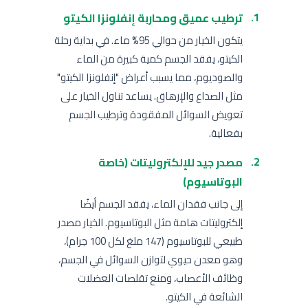
ترطيب عميق ومحاربة إنفلونزا الكيتو
يتكون الخيار من حوالي 95% ماء. في بداية رحلة
الكيتو، يفقد الجسم كمية كبيرة من الماء
والصوديوم، مما يسبب أعراض "إنفلونزا الكيتو"
مثل الصداع والإرهاق. يساعد تناول الخيار على
تعويض السوائل المفقودة وترطيب الجسم
بفعالية.
مصدر جيد للإلكتروليتات (خاصة
البوتاسيوم)
إلى جانب فقدان الماء، يفقد الجسم أيضًا
إلكتروليتات هامة مثل البوتاسيوم. الخيار مصدر
طبيعي للبوتاسيوم (147 ملغ لكل 100 جرام)،
وهو معدن حيوي لتوازن السوائل في الجسم،
وظائف الأعصاب، ومنع تقلصات العضلات
الشائعة في الكيتو.