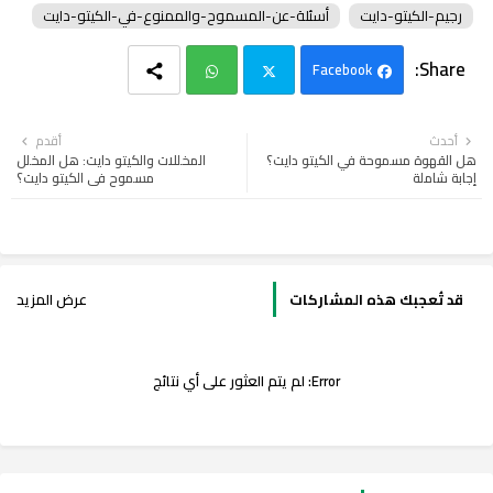
رجيم-الكيتو-دايت
أسئلة-عن-المسموح-والممنوع-في-الكيتو-دايت
Facebook
Wh
Twi
أحدث
أقدم
هل القهوة مسموحة في الكيتو دايت؟
المخللات والكيتو دايت: هل المخلل
ats
tter
إجابة شاملة
مسموح في الكيتو دايت؟
app
قد تُعجبك هذه المشاركات
عرض المزيد
Error:
لم يتم العثور على أي نتائج