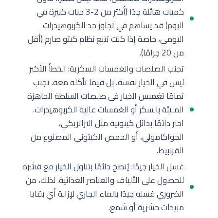
كميات هائلة جدًا (أكثر من 2-3 حبات كبيرة في
اليوم) قد يساهم في تجاوز حد الكربوهيدرات
اليومي، خاصة إذا كنت تتبع نظام كيتو صارم (أقل
من 20 جرامًا).
تجنب الصلصات والغمسات السكرية: الخطأ الأكبر
ليس في الخيار نفسه، بل فيما تأكله معه. تجنب
تمامًا تغميس الخيار في صلصات السلطة الجاهزة
المليئة بالسكر أو الغمسات عالية الكربوهيدرات.
اختر دائمًا بدائل كيتونية مثل التزاتزيكي،
الجواكامولي، أو الحمص الكيتوني المصنوع من
القرنبيط.
غسل الخيار جيدًا: يُنصح دائمًا بتناول الخيار مع قشره
للحصول على الألياف والعناصر الغذائية. لذلك، من
الضروري غسله جيدًا بالماء الجاري لإزالة أي بقايا
مبيدات حشرية أو شمع.