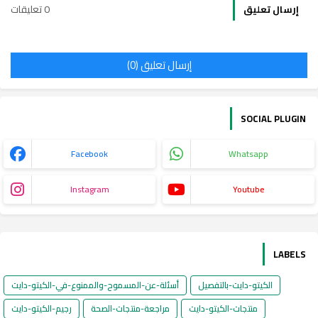
0 تعليقات
إرسال تعليق
إرسال تعليق (0)
SOCIAL PLUGIN
Facebook
Whatsapp
Instagram
Youtube
LABELS
الكيتو-دايت-بالتفصيل
أسئلة-عن-المسموح-والممنوع-في-الكيتو-دايت
منتجات-الكيتو-دايت
مراجعة-منتجات-الصحة
رجيم-الكيتو-دايت