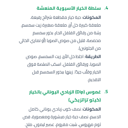
سلطة الخيار الآسيوية المنعشة
المكونات
: حبة خيار مقطعة شرائح رفيعة،
ملعقة كبيرة خل أرز، ملعقة صغيرة زيت سمسم،
رشة من رقائق الفلفل الحار، بذور سمسم
محمصة، قليل من صوص الصويا (أو تماري الخالي
من الجلوتين).
الطريقة
: اخلط خل الأرز، زيت السمسم، صوص
الصويا، ورقائق الفلفل. اسكب الصلصة فوق
الخيار وقلّب جيدًا. زينها ببذور السمسم قبل
التقديم.
غموس (Dip) الزبادي اليوناني بالخيار
(كيتو تزاتزيكي)
المكونات
: نصف كوب زبادي يوناني كامل
الدسم، نصف حبة خيار مبشورة ومعصورة، فص
ثوم مهروس، شبت مفروم، عصير ليمون، ملح.