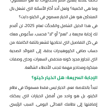
خاصة عندما يتعلق الأمر بالخضروات: ما هو المسموح؟
وما هي الكمية؟ ولعل أحد أكثر الأسئلة التي تشغل بال
المبتدئين هو: هل الخيار مسموح في الكيتو دايت؟
في هذا الدليل الشامل والمُحدَّث لعام 2025، لن أقدم
لك إجابة سريعة بـ "نعم" أو "لا" فحسب. سأغوص معك
في كل التفاصيل التي تحتاجها لتشعر بالثقة الكاملة: من
حساب صافي الكربوهيدرات بدقة، إلى الفوائد الصحية
التي تتجاوز مجرد كونه منخفض السعرات، وحتى وصفات
مبتكرة ومحاذير مهمة لتجنب الأخطاء الشائعة.
الإجابة السريعة: هل الخيار كيتو؟
لنبدأ بالخلاصة: نعم، الخيار ليس فقط مسموحًا في نظام
الكيتو، بل هو واحد من أفضل الخيارات التي يمكنك
إضافتها إلى نظامك الغذائي اليومي. السبب الرئيسي