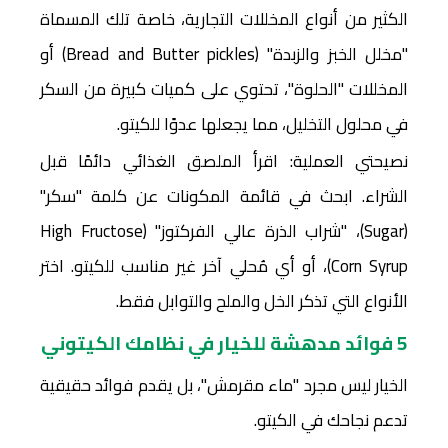
الكثير من أنواع المخللات التجارية، خاصة تلك المسماة
"مخلل الخبز والزبدة" (Bread and Butter pickles) أو
المخللات "الحلوة"، تحتوي على كميات كبيرة من السكر
في محلول التخليل، مما يجعلها عدوًا للكيتو.
نصيحتي العملية: اقرأ الملصق الغذائي دائمًا قبل
الشراء. ابحث في قائمة المكونات عن كلمة "سكر"
(Sugar)، "شراب الذرة عالي الفركتوز" (High Fructose
Corn Syrup)، أو أي مُحلي آخر غير مناسب للكيتو. اختر
الأنواع التي تذكر الخل والملح والتوابل فقط.
5 فوائد مدهشة للخيار في نظامك الكيتوني
الخيار ليس مجرد "ماء مقرمش"، بل يقدم فوائد حقيقية
تدعم نجاحك في الكيتو.