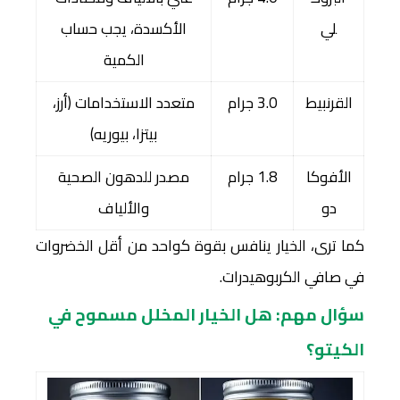
لي
الأكسدة، يجب حساب
الكمية
القرنبيط
3.0 جرام
متعدد الاستخدامات (أرز،
بيتزا، بيوريه)
الأفوكا
1.8 جرام
مصدر للدهون الصحية
دو
والألياف
كما ترى، الخيار ينافس بقوة كواحد من أقل الخضروات
في صافي الكربوهيدرات.
سؤال مهم: هل الخيار المخلل مسموح في
الكيتو؟