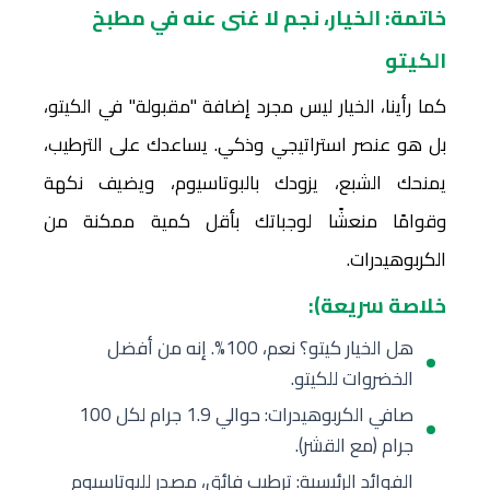
خاتمة: الخيار، نجم لا غنى عنه في مطبخ
الكيتو
كما رأينا، الخيار ليس مجرد إضافة "مقبولة" في الكيتو،
بل هو عنصر استراتيجي وذكي. يساعدك على الترطيب،
يمنحك الشبع، يزودك بالبوتاسيوم، ويضيف نكهة
وقوامًا منعشًا لوجباتك بأقل كمية ممكنة من
الكربوهيدرات.
خلاصة سريعة):
هل الخيار كيتو؟ نعم، 100%. إنه من أفضل
الخضروات للكيتو.
صافي الكربوهيدرات: حوالي 1.9 جرام لكل 100
جرام (مع القشر).
الفوائد الرئيسية: ترطيب فائق، مصدر للبوتاسيوم