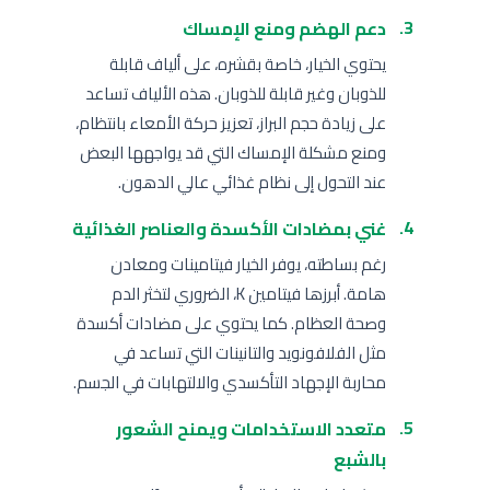
دعم الهضم ومنع الإمساك
يحتوي الخيار، خاصة بقشره، على ألياف قابلة
للذوبان وغير قابلة للذوبان. هذه الألياف تساعد
على زيادة حجم البراز، تعزيز حركة الأمعاء بانتظام،
ومنع مشكلة الإمساك التي قد يواجهها البعض
عند التحول إلى نظام غذائي عالي الدهون.
غني بمضادات الأكسدة والعناصر الغذائية
رغم بساطته، يوفر الخيار فيتامينات ومعادن
هامة. أبرزها فيتامين K، الضروري لتخثر الدم
وصحة العظام. كما يحتوي على مضادات أكسدة
مثل الفلافونويد والتانينات التي تساعد في
محاربة الإجهاد التأكسدي والالتهابات في الجسم.
متعدد الاستخدامات ويمنح الشعور
بالشبع