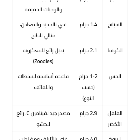
والوجبات الخفيفة
السبانخ
1.4 جرام
غني بالحديد والمعادن،
مثالي للطبخ
الكوسا
2.1 جرام
بديل رائع للمعكرونة
(Zoodles)
الخس
1-2 جرام
قاعدة أساسية للسلطات
(حسب
واللفائف
النوع)
الفلفل
2.9 جرام
مصدر جيد لفيتامين C، رائع
الأخضر
للحشو
البروك
4.0 جرام
غني بالألياف ومضادات