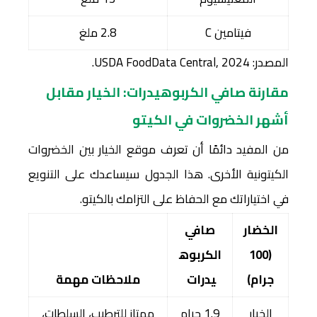
فيتامين C
2.8 ملغ
المصدر: USDA FoodData Central, 2024.
مقارنة صافي الكربوهيدرات: الخيار مقابل
أشهر الخضروات في الكيتو
من المفيد دائمًا أن تعرف موقع الخيار بين الخضروات
الكيتونية الأخرى. هذا الجدول سيساعدك على التنويع
في اختياراتك مع الحفاظ على التزامك بالكيتو.
الخضار
صافي
(100
الكربوه
جرام)
يدرات
ملاحظات مهمة
الخيار
1.9 جرام
ممتاز للترطيب، السلطات،