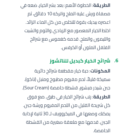
الطريقة
: الخطوة الأهم: بعد بشر الخيار، ضعه في
مصفاة ورش عليه الملح واتركه 10 دقائق، ثم
اعصره بيديك بقوة للتخلص من كل الماء الزائد.
اخلط الخيار المعصور مع الزبادي والثوم والشبت
والليمون والملح. قدمه كغموس مع شرائح
الفلفل الملون أو الكرفس.
شرائح الخيار كبديل للناتشوز
المكونات
: حبة خيار مقطعة شرائح دائرية
سميكة قليلاً، لحم مفروم مطبوخ ومتبل (تاكو)،
جبن شيدر مبشور، قشطة حامضة (Sour Cream).
الطريقة
: رتب شرائح الخيار في طبق. ضع فوق
كل شريحة القليل من اللحم المفروم ورشة جبن.
يمكنك وضعها في الميكروويف لـ 30 ثانية لإذابة
الجبن. قدمها مع ملعقة صغيرة من القشطة
الحامضة.