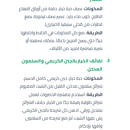
المكونات
: نصف حبة خيار، حفنة من أوراق النعناع
الطازج، كوب ماء بارد، عصير نصف ليمونة، بضع
قطرات من مُحلي ستيفيا (اختياري).
الطريقة
: ضع كل المكونات في الخلاط واخلطها
جيدًا حتى يصبح المزيج ناعمًا. يمكنك تصفيته أو
شربه مباشرة لمزيد من الألياف.
لفائف الخيار بالجبن الكريمي والسلمون
المدخن
المكونات
: حبة خيار، جبن كريمي كامل الدسم،
شرائح سلمون مدخن، القليل من الشبت المفروم.
الطريقة
: استخدم مقشرة الخضروات لعمل
شرائح طولية رقيقة جدًا من الخيار. جفف الشرائح
بمنديل ورقي. ادهن كل شريحة بالجبن الكريمي،
رش عليها الشبت، ثم ضع شريحة من السلمون
ولفها بإحكام.