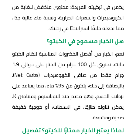
يكمن في تركيبته الفريدة: محتوى منخفض للغاية من
الكربوهيدرات والسعرات الحرارية، ونسبة ماء عالية جدًا،
مما يجعله حليفًا استراتيجيًا في رحلتك.
هل الخيار مسموح في الكيتو؟
نعم، الخيار من أفضل الخضروات المناسبة لنظام الكيتو
دايت. يحتوي كل 100 جرام من الخيار على حوالي 1.9
جرام فقط من صافي الكربوهيدرات (Net Carbs).
بالإضافة إلى ذلك، يتكون من 95% ماء، مما يساعد على
ترطيب الجسم، وهو مصدر جيد للبوتاسيوم وفيتامين K.
يمكن تناوله طازجًا، في السلطات، أو كوجبة خفيفة
صحية ومشبعة.
لماذا يعتبر الخيار ممتازًا للكيتو؟ تفصيل