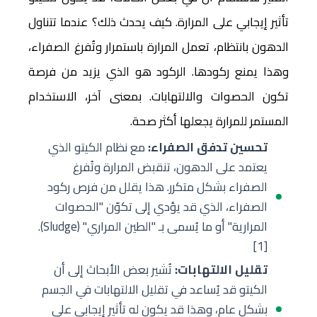
تأثير إيجابي على المرارة. كيف يحدث ذلك؟ عندما تتناول
الدهون بانتظام، تعمل المرارة باستمرار وتُفرغ الصفراء،
وهذا يمنع ركودها. الركود هو الذي يزيد من فرصة
تكون الحصوات والالتهابات. بمعنى آخر، الاستخدام
المستمر للمرارة يجعلها أكثر صحة.
تحسين تدفق الصفراء:
مع نظام الكيتو الذي
يعتمد على الدهون، تنقبض المرارة وتُفرغ
الصفراء بشكل متكرر. هذا يقلل من فرص ركود
الصفراء، الذي قد يؤدي إلى تكوّن "الحصوات
المرارية" أو ما يُسمى بـ "الطين المراري" (Sludge).
[1]
تقليل الالتهابات:
تُشير بعض الأبحاث إلى أن
الكيتو قد يُساعد في تقليل الالتهابات في الجسم
بشكل عام، وهذا قد يكون له تأثير إيجابي على