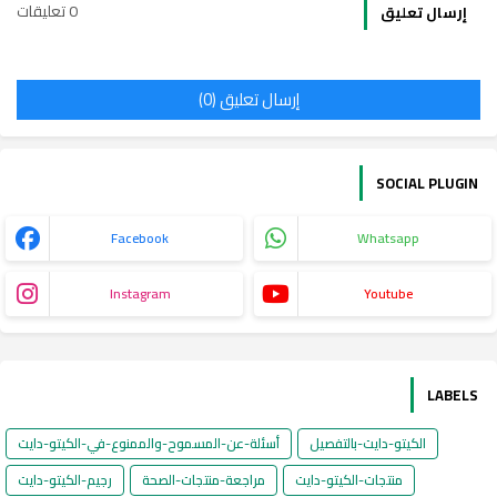
0 تعليقات
إرسال تعليق
إرسال تعليق (0)
SOCIAL PLUGIN
Facebook
Whatsapp
Instagram
Youtube
LABELS
الكيتو-دايت-بالتفصيل
أسئلة-عن-المسموح-والممنوع-في-الكيتو-دايت
منتجات-الكيتو-دايت
مراجعة-منتجات-الصحة
رجيم-الكيتو-دايت