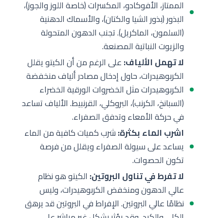
الممتاز، الأفوكادو، المكسرات (خاصة اللوز والجوز)،
البذور (بذور الشيا والكتان)، والأسماك الدهنية
(السلمون، الماكريل). تجنب الدهون المتحولة
والزيوت النباتية المصنعة.
لا تهمل الألياف:
على الرغم من أن الكيتو يقلل
الكربوهيدرات، حاول إدخال مصادر ألياف منخفضة
الكربوهيدرات مثل الخضروات الورقية الخضراء
(السبانخ، الكرنب)، البروكلي، القرنبيط. الألياف تساعد
في حركة الأمعاء وتدفق الصفراء.
اشرب الماء بكثرة:
شرب كميات كافية من الماء
يساعد على سيولة الصفراء ويقلل من فرصة
تكون الحصوات.
لا تفرط في تناول البروتين:
الكيتو هو نظام
عالي الدهون ومنخفض الكربوهيدرات، وليس
نظامًا عالي البروتين. الإفراط في البروتين قد يرهق
الكلى والكبد، وقد يؤثر بشكل غير مباشر على