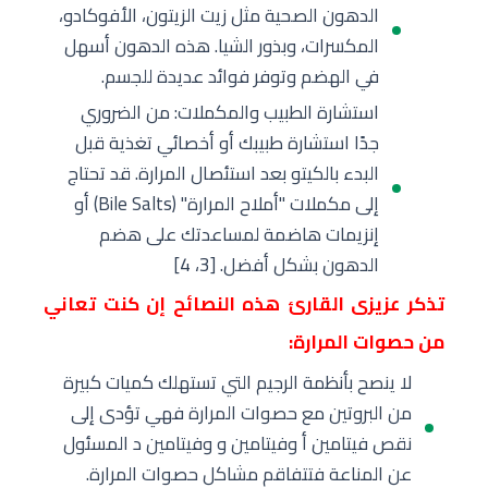
الدهون الصحية مثل زيت الزيتون، الأفوكادو،
المكسرات، وبذور الشيا. هذه الدهون أسهل
في الهضم وتوفر فوائد عديدة للجسم.
استشارة الطبيب والمكملات: من الضروري
جدًا استشارة طبيبك أو أخصائي تغذية قبل
البدء بالكيتو بعد استئصال المرارة. قد تحتاج
إلى مكملات "أملاح المرارة" (Bile Salts) أو
إنزيمات هاضمة لمساعدتك على هضم
الدهون بشكل أفضل. [3، 4]
تذكر عزيزى القارئ هذه النصائح إن كنت تعاني
من حصوات المرارة:
لا ينصح بأنظمة الرجيم التي تستهلك كميات كبيرة
من البروتين مع حصوات المرارة فهي تؤدى إلى
نقص فيتامين أ وفيتامين و وفيتامين د المسئول
عن المناعة فتتفاقم مشاكل حصوات المرارة.