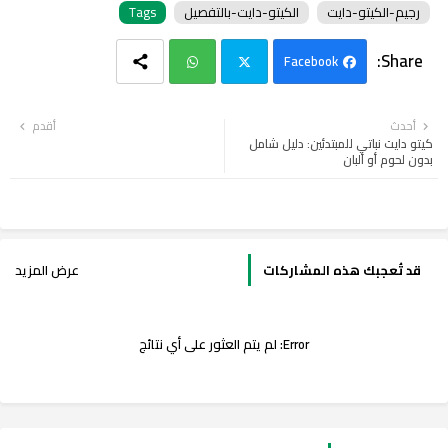
رجيم-الكيتو-دايت
الكيتو-دايت-بالتفصيل
Tags
Facebook
Wh
Twi
أحدث
أقدم
كيتو دايت نباتي للمبتدئين: دليل شامل
ats
tter
بدون لحوم أو ألبان
app
قد تُعجبك هذه المشاركات
عرض المزيد
Error:
لم يتم العثور على أي نتائج