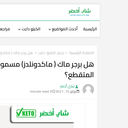
الرئيسية
أحدث المواضيع
الكيتو دايت
مراجعة
الصفحة الرئيسية
رجيم-الكيتو-دايت
هل برجر ماك ( ماكدون
هل برجر ماك ( ماكدونلدز) مسموح
المتقطع؟
شاي أخضر
person
يوليو 15, 2021
3 minute read