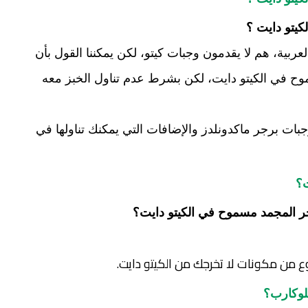
كيتو دايت ؟
الإجابة حسب موقع " ماكدونلدز" النسخة العربية، هم لا يقدمون وجبات كيتو، لكن يمكننا القول بأن 
الإجابة الصحيحة هي:  نعم برجر ماك مسموح في الكيتو دايت، لكن بشرط عدم تناول الخبز معه 
كذلك في نهاية المقال سنرشح لك بعض وجبات برجر ماكدونلدز والإضافات التي يمكنك تناولها في 
؟ 
ر المجمد مسموح في الكيتو دايت؟
ع من مكونات لا تخرجك من الكيتو دايت.
لوكارب؟