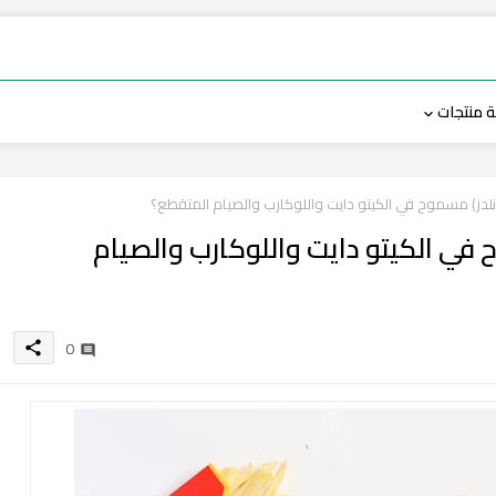
 منتجات
لدز) مسموح في الكيتو دايت واللوكارب والصيام المتقطع؟
 في الكيتو دايت واللوكارب والصيام
0
share